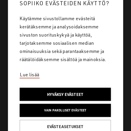
SOPIIKO EVÄSTEIDEN KÄYTTÖ?
Tietoa meistä
Käytämme sivustollamme evästeitä
Töihin meille
kerätäksemme ja analysoidaksemme
Yhteystiedot
sivuston suorituskykyä ja käyttöä,
tarjotaksemme sosiaalisen median
ominaisuuksia sekä parantaaksemme ja
Tietosuoja
räätälöidäksemme sisältöä ja mainoksia.
Lue lisää
SAKO SUOMI
HYVÄKSY EVÄSTEET
Löydä koko laaja
VAIN PAKOLLISET EVÄSTEET
tuotevalikoimamme
metsästykseen ja ulkoiluun
EVÄSTEASETUKSET