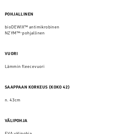
POHJALLINEN
bioDEWIX™ antimikrobinen
NZYM™-pohjallinen
VUORI
Lämmin fleecevuori
SAAPPAAN KORKEUS (KOKO 42)
n. 43cm
VÄLIPOHJA
EVA välipohja