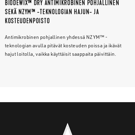
BIODEWIX™ DRY ANTIMIKROBINEN POHJALLINEN
SEKÄ NZYM™ -TEKNOLOGIAN HAJUN- JA
KOSTEUDENPOISTO
Antimikrobinen pohjallinen yhdessä NZYM™ -
teknologian avulla pitävät kosteuden poissa ja ikävät
hajut loitolla, vaikka käyttäisit saappaita päivittäin.