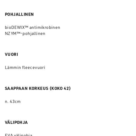
POHJALLINEN
bioDEWIX™ antimikrobinen
NZYM™-pohjallinen
VUORI
Lämmin fleecevuori
SAAPPAAN KORKEUS (KOKO 42)
n. 43cm
VÄLIPOHJA
EVA välipohja