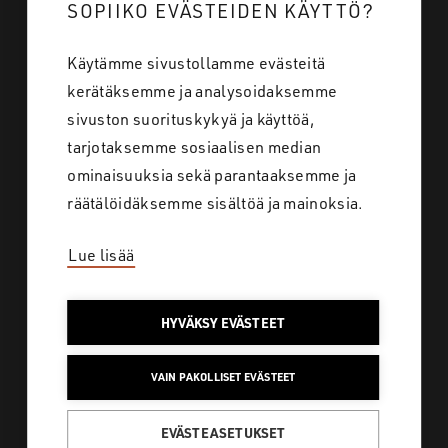
SOPIIKO EVÄSTEIDEN KÄYTTÖ?
Tietoa meistä
Käytämme sivustollamme evästeitä
Töihin meille
kerätäksemme ja analysoidaksemme
Yhteystiedot
sivuston suorituskykyä ja käyttöä,
tarjotaksemme sosiaalisen median
ominaisuuksia sekä parantaaksemme ja
Tietosuoja
räätälöidäksemme sisältöä ja mainoksia.
Lue lisää
SAKO SUOMI
HYVÄKSY EVÄSTEET
Löydä koko laaja
VAIN PAKOLLISET EVÄSTEET
tuotevalikoimamme
metsästykseen ja ulkoiluun
EVÄSTEASETUKSET