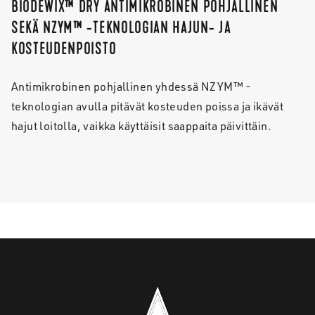
BIODEWIX™ DRY ANTIMIKROBINEN POHJALLINEN
SEKÄ NZYM™ -TEKNOLOGIAN HAJUN- JA
KOSTEUDENPOISTO
Antimikrobinen pohjallinen yhdessä NZYM™ -
teknologian avulla pitävät kosteuden poissa ja ikävät
hajut loitolla, vaikka käyttäisit saappaita päivittäin.