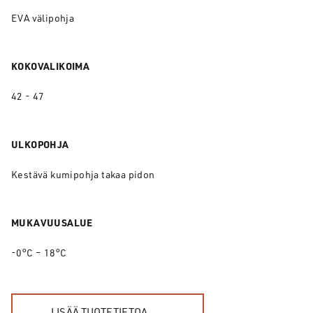
EVA välipohja
KOKOVALIKOIMA
42 - 47
ULKOPOHJA
Kestävä kumipohja takaa pidon
MUKAVUUSALUE
-0°C – 18°C
LISÄÄ TUOTETIETOA