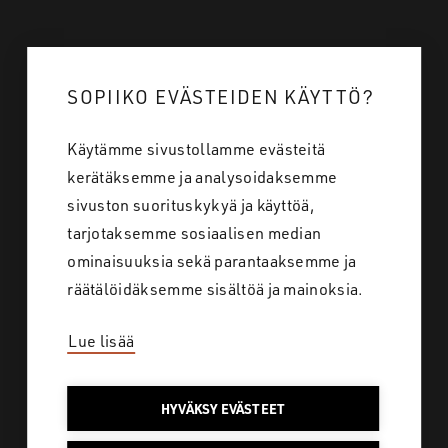
Mistä ostan
SOPIIKO EVÄSTEIDEN KÄYTTÖ?
Tietoa meistä
Käytämme sivustollamme evästeitä
Töihin meille
kerätäksemme ja analysoidaksemme
Yhteystiedot
sivuston suorituskykyä ja käyttöä,
tarjotaksemme sosiaalisen median
ominaisuuksia sekä parantaaksemme ja
Tietosuoja
räätälöidäksemme sisältöä ja mainoksia.
Lue lisää
SAKO SUOMI
HYVÄKSY EVÄSTEET