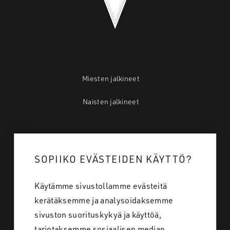
Miesten jalkineet
Naisten jalkineet
Mistä ostan
SOPIIKO EVÄSTEIDEN KÄYTTÖ?
Tietoa meistä
Käytämme sivustollamme evästeitä
Töihin meille
kerätäksemme ja analysoidaksemme
Yhteystiedot
sivuston suorituskykyä ja käyttöä,
tarjotaksemme sosiaalisen median