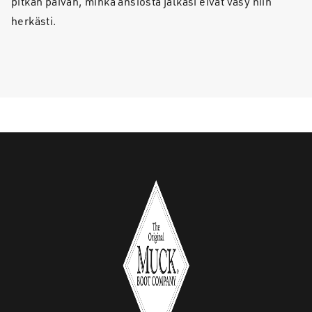
pitkän päivän, minkä ansiosta jalkasi eivät väsy niin
herkästi.