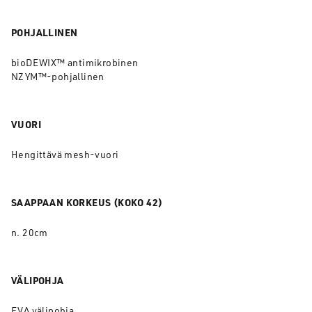
POHJALLINEN
bioDEWIX™ antimikrobinen
NZYM™-pohjallinen
VUORI
Hengittävä mesh-vuori
SAAPPAAN KORKEUS (KOKO 42)
n. 20cm
VÄLIPOHJA
EVA välipohja